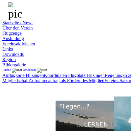
Startseite / News
Über den Verein
Flugzeuge
Ausbildung
Vereinsaktivitäten
Links
Downloads
Region
Bildergalerie
Home
Downloads
Anflugkarte Hilzingen
Koordinaten Flugplatz Hilzingen
Regelungen zu
Mitgliedschaft
Aufnahmeantrag als Förderndes Mitglied
Vereins-Satzu