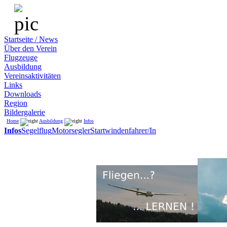
Startseite / News
Über den Verein
Flugzeuge
Ausbildung
Vereinsaktivitäten
Links
Downloads
Region
Bildergalerie
Home
Ausbildung
Infos
Infos
Segelflug
Motorsegler
Startwindenfahrer/In