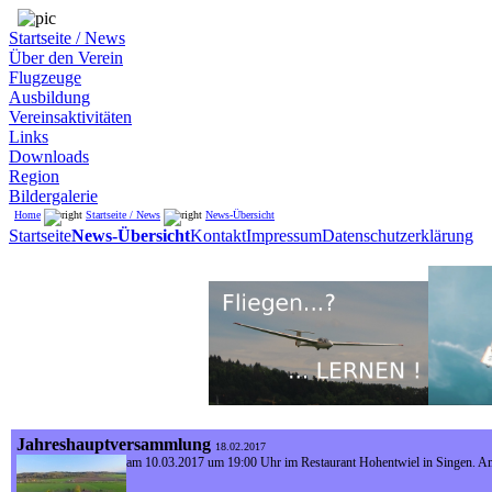
Startseite / News
Über den Verein
Flugzeuge
Ausbildung
Vereinsaktivitäten
Links
Downloads
Region
Bildergalerie
Home
Startseite / News
News-Übersicht
Startseite
News-Übersicht
Kontakt
Impressum
Datenschutzerklärung
Jahreshauptversammlung
18.02.2017
am 10.03.2017 um 19:00 Uhr im Restaurant Hohentwiel in Singen. Am