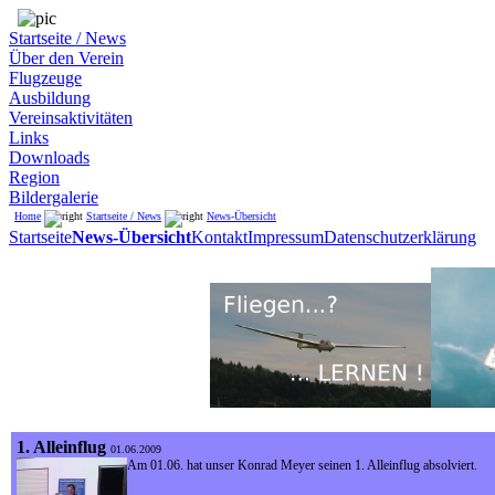
Startseite / News
Über den Verein
Flugzeuge
Ausbildung
Vereinsaktivitäten
Links
Downloads
Region
Bildergalerie
Home
Startseite / News
News-Übersicht
Startseite
News-Übersicht
Kontakt
Impressum
Datenschutzerklärung
1. Alleinflug
01.06.2009
Am 01.06. hat unser Konrad Meyer seinen 1. Alleinflug absolviert.