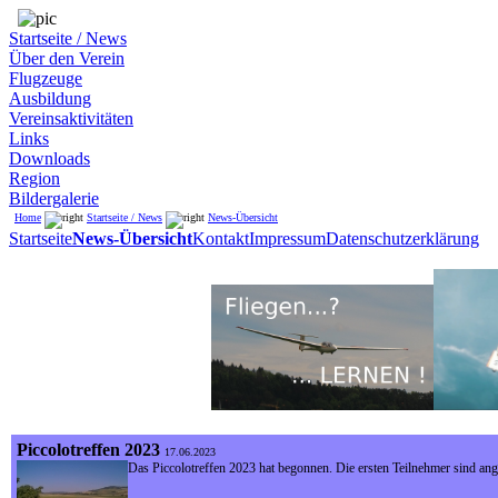
Startseite / News
Über den Verein
Flugzeuge
Ausbildung
Vereinsaktivitäten
Links
Downloads
Region
Bildergalerie
Home
Startseite / News
News-Übersicht
Startseite
News-Übersicht
Kontakt
Impressum
Datenschutzerklärung
Piccolotreffen 2023
17.06.2023
Das Piccolotreffen 2023 hat begonnen. Die ersten Teilnehmer sind ange