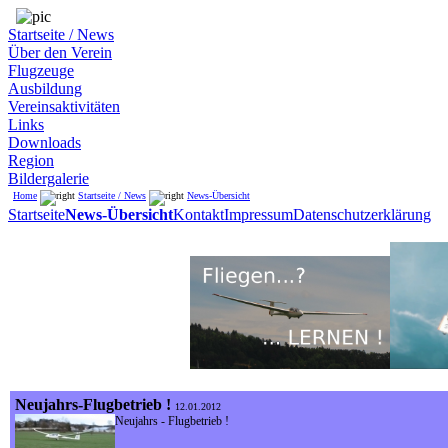
Startseite / News
Über den Verein
Flugzeuge
Ausbildung
Vereinsaktivitäten
Links
Downloads
Region
Bildergalerie
Home
Startseite / News
News-Übersicht
Startseite
News-Übersicht
Kontakt
Impressum
Datenschutzerklärung
Neujahrs-Flugbetrieb !
12.01.2012
Neujahrs - Flugbetrieb !