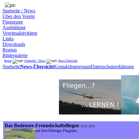
Startseite / News
Über den Verein
Flugzeuge
Ausbildung
Vereinsaktivitäten
Links
Downloads
Region
Bildergalerie
Home
Startseite / News
News-Übersicht
Startseite
News-Übersicht
Kontakt
Impressum
Datenschutzerklärung
Das Bodensee-Freundschaftsfliegen
19.07.2012
auf dem Hilzinger Flugplatz...