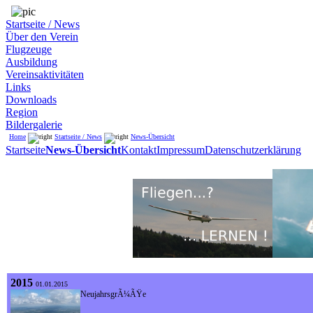
Startseite / News
Über den Verein
Flugzeuge
Ausbildung
Vereinsaktivitäten
Links
Downloads
Region
Bildergalerie
Home
Startseite / News
News-Übersicht
Startseite
News-Übersicht
Kontakt
Impressum
Datenschutzerklärung
2015
01.01.2015
NeujahrsgrÃ¼ÃŸe