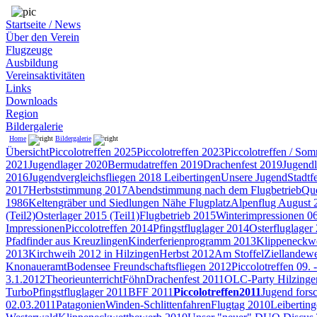
Startseite / News
Über den Verein
Flugzeuge
Ausbildung
Vereinsaktivitäten
Links
Downloads
Region
Bildergalerie
Home
Bildergalerie
Übersicht
Piccolotreffen 2025
Piccolotreffen 2023
Piccolotreffen / So
2021
Jugendlager 2020
Bermudatreffen 2019
Drachenfest 2019
Jugendl
2016
Jugendvergleichsfliegen 2018 Leibertingen
Unsere Jugend
Stadtf
2017
Herbststimmung 2017
Abendstimmung nach dem Flugbetrieb
Que
1986
Keltengräber und Siedlungen Nähe Flugplatz
Alpenflug August 
(Teil2)
Osterlager 2015 (Teil1)
Flugbetrieb 2015
Winterimpressionen 0
Impressionen
Piccolotreffen 2014
Pfingstfluglager 2014
Osterfluglager
Pfadfinder aus Kreuzlingen
Kinderferienprogramm 2013
Klippeneckw
2013
Kirchweih 2012 in Hilzingen
Herbst 2012
Am Stoffel
Ziellandewe
Knonaueramt
Bodensee Freundschaftsfliegen 2012
Piccolotreffen 09. 
3.1.2012
Theorieunterricht
Föhn
Drachenfest 2011
OLC-Party Hilzinge
Turbo
Pfingstfluglager 2011
BFF 2011
Piccolotreffen2011
Jugend forsc
02.03.2011
Patagonien
Winden-Schlittenfahren
Flugtag 2010
Leibertin