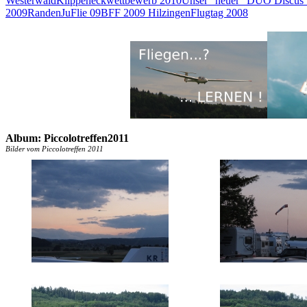
Westerwald
Klippeneckwettbewerb 2010
Unser "neuer" DUO Discus
2009
Randen
JuFlie 09
BFF 2009 Hilzingen
Flugtag 2008
Album: Piccolotreffen2011
Bilder vom Piccolotreffen 2011