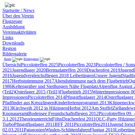
Startseite / News
Über den Verein
Flugzeuge
Ausbildung
Vereinsaktivitäten
Links
Downloads
Region
Bildergalerie
Home
Bildergalerie
Übersicht
Piccolotreffen 2025
Piccolotreffen 2023
Piccolotreffen / So
2021
Jugendlager 2020
Bermudatreffen 2019
Drachenfest 2019
Jugendl
2016
Jugendvergleichsfliegen 2018 Leibertingen
Unsere Jugend
Stadtf
2017
Herbststimmung 2017
Abendstimmung nach dem Flugbetrieb
Que
1986
Keltengräber und Siedlungen Nähe Flugplatz
Alpenflug August 
(Teil2)
Osterlager 2015 (Teil1)
Flugbetrieb 2015
Winterimpressionen 0
Impressionen
Piccolotreffen 2014
Pfingstfluglager 2014
Osterfluglager
Pfadfinder aus Kreuzlingen
Kinderferienprogramm 2013
Klippeneckw
2013
Kirchweih 2012 in Hilzingen
Herbst 2012
Am Stoffel
Ziellandewe
Knonaueramt
Bodensee Freundschaftsfliegen 2012
Piccolotreffen 09. 
3.1.2012
Theorieunterricht
Föhn
Drachenfest 2011
OLC-Party Hilzinge
Turbo
Pfingstfluglager 2011
BFF 2011
Piccolotreffen2011
Jugend forsc
02.03.2011
Patagonien
Winden-Schlittenfahren
Flugtag 2010
Leibertin