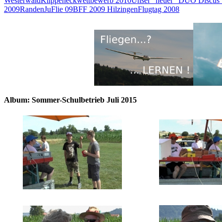
Westerwald
Klippeneckwettbewerb 2010
Unser "neuer" DUO Discus
2009
Randen
JuFlie 09
BFF 2009 Hilzingen
Flugtag 2008
Album: Sommer-Schulbetrieb Juli 2015