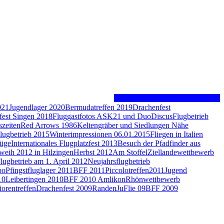
021
Jugendlager 2020
Bermudatreffen 2019
Drachenfest
fest Singen 2018
Fluggastfotos ASK21 und DuoDiscus
Flugbetrieb
szeiten
Red Arrows 1986
Keltengräber und Siedlungen Nähe
lugbetrieb 2015
Winterimpressionen 06.01.2015
Fliegen in Italien
lüge
Internationales Flugplatzfest 2013
Besuch der Pfadfinder aus
weih 2012 in Hilzingen
Herbst 2012
Am Stoffel
Ziellandewettbewerb
lugbetrieb am 1. April 2012
Neujahrsflugbetrieb
bo
Pfingstfluglager 2011
BFF 2011
Piccolotreffen2011
Jugend
10
Leibertingen 2010
BFF 2010 Amlikon
Rhönwettbewerb
iorentreffen
Drachenfest 2009
Randen
JuFlie 09
BFF 2009