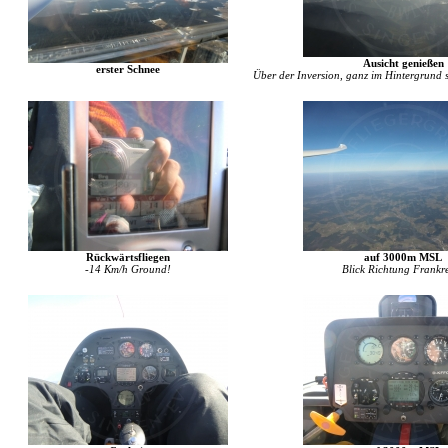
Ausicht genießen
erster Schnee
Über der Inversion, ganz im Hintergrund 
Rückwärtsfliegen
auf 3000m MSL
-14 Km/h Ground!
Blick Richtung Frankr