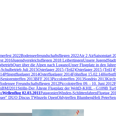
mmerfest 2022
Bodenseefreundschaftsfliegen 2022
Air 2 Air
Saisonstart 2
st 2016
Jugendvergleichsfliegen 2018 Leibertingen
Unsere Jugend
Stadt
betrieb
Quer über die Alpen nach Lugano
Unser Flugplatz in den Jahre
Schulbetrieb Juli 2015
Osterlager 2015 (Teil2)
Osterlager 2015 (Teil1)
F
014
Pfingstfluglager 2014
Osterfluglager 2014
Föhnflug 15.02.14
Herbstf
3
Seniorentreffen 2013
BFF 2013
Piccolotreffen 2013
Sondrio 2013
Kirch
Bodensee Freundschaftsfliegen 2012
Piccolotreffen 09. - 10. Juni 2012
F
n
BMJ2011
Stölln-Der Älteste Flugplatz der Welt
D-KHIL - G109B Tur
au
Wellenflug 02.03.2011
Patagonien
Winden-Schlittenfahren
Flugtag 20
euer" DUO Discus T
Winzeln Open
Oldytreffen Blumberg
Heli Peter
Sen