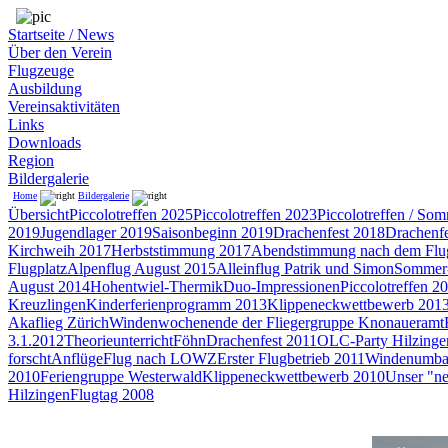
Startseite / News
Über den Verein
Flugzeuge
Ausbildung
Vereinsaktivitäten
Links
Downloads
Region
Bildergalerie
Home
Bildergalerie
Übersicht
Piccolotreffen 2025
Piccolotreffen 2023
Piccolotreffen / So
2019
Jugendlager 2019
Saisonbeginn 2019
Drachenfest 2018
Drachenfe
Kirchweih 2017
Herbststimmung 2017
Abendstimmung nach dem Flug
Flugplatz
Alpenflug August 2015
Alleinflug Patrik und Simon
Sommer-
August 2014
Hohentwiel-Thermik
Duo-Impressionen
Piccolotreffen 2
Kreuzlingen
Kinderferienprogramm 2013
Klippeneckwettbewerb 201
Akaflieg Zürich
Windenwochenende der Fliegergruppe Knonaueramt
3.1.2012
Theorieunterricht
Föhn
Drachenfest 2011
OLC-Party Hilzinge
forscht
Anflüge
Flug nach LOWZ
Erster Flugbetrieb 2011
Windenumb
2010
Feriengruppe Westerwald
Klippeneckwettbewerb 2010
Unser "n
Hilzingen
Flugtag 2008